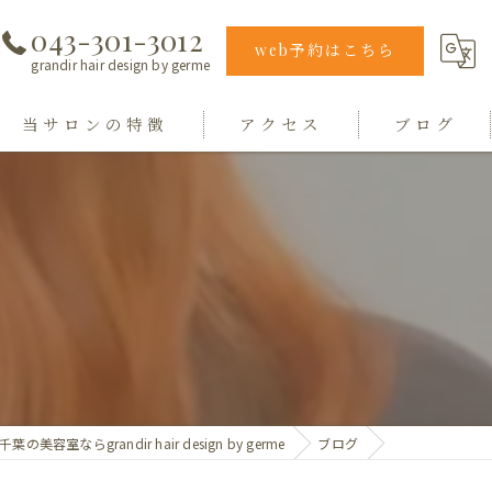
043-301-3012
web予約はこちら
grandir hair design by germe
当サロンの特徴
アクセス
ブログ
エクステ
grandir hair design by germe
カラー
hair design germe
縮毛矯正
毛質
トリートメント
千葉の美容室ならgrandir hair design by germe
ブログ