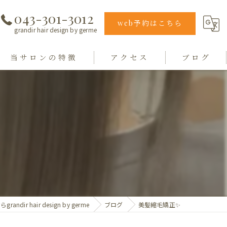
043-301-3012
web予約はこちら
grandir hair design by germe
当サロンの特徴
アクセス
ブログ
エクステ
grandir hair design by germe
カラー
hair design germe
縮毛矯正
毛質
トリートメント
ndir hair design by germe
ブログ
美髪縮毛矯正✨️