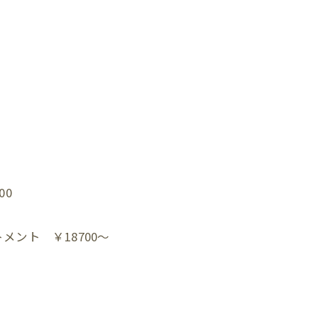
0⁡
ト ￥18700～⁡