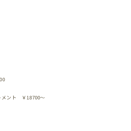
0⁡
ト ￥18700～⁡