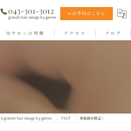
043-301-3012
web予約はこちら
grandir hair design by germe
当サロンの特徴
アクセス
ブログ
エクステ
grandir hair design by germe
カラー
hair design germe
縮毛矯正
毛質
トリートメント
ndir hair design by germe
ブログ
美髪縮毛矯正✨️